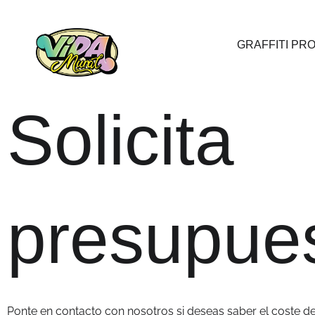
Ir
al
GRAFFITI PR
contenido
Solicita
presupue
Ponte en contacto con nosotros si deseas saber el coste d