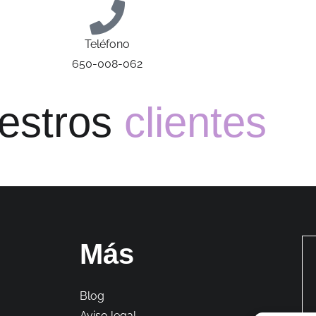
Teléfono
650-008-062
uestros
clientes
Más
Blog
Aviso legal