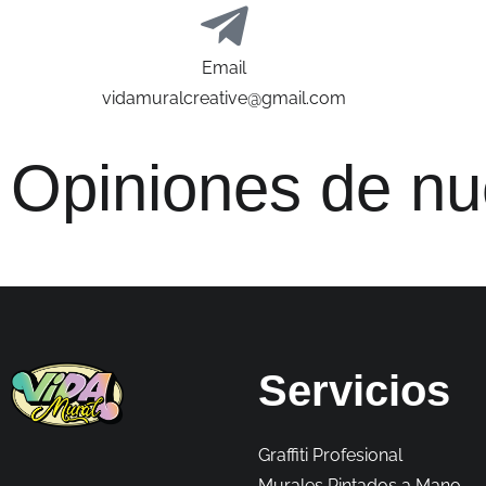
Email
vidamuralcreative@gmail.com
Opiniones de n
Servicios
Graffiti Profesional
Murales Pintados a Mano