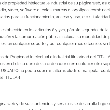
 de propiedad intelectual e industrial de su página web, as
audio, vídeo, software o textos; marcas o logotipos, combinac
os para su funcionamiento, acceso y uso, etc.), titularidad
stablecido en los artículos 8 y 32.1, párrafo segundo, de la
bución y la comunicación pública, incluida su modalidad de pu
es, en cualquier soporte y por cualquier medio técnico, sin 
e Propiedad Intelectual e Industrial titularidad del TITULAR
los en el disco duro de su ordenador o en cualquier otro sop
 USUARIO no podrá suprimir, alterar, eludir o manipular cual
del TITULAR.
ina web y de sus contenidos y servicios se desarrolla bajo su