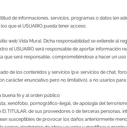
itud de informaciones, servicios, programas o datos (en ad
a los que el USUARIO pueda tener acceso.
tio web Vida Mural. Dicha responsabilidad se extiende al re
stro el USUARIO será responsable de aportar información real
a que será responsable, comprometiéndose a hacer un uso di
de los contenidos y servicios (p.e. servicios de chat, foro
n carácter enunciativo pero no limitativo), a no usarlos para:
 la buena fe y al orden público
sta, xenófobo, pornográfico-ilegal, de apología del terroris
 El TITULAR, de sus proveedores o de terceras personas, intr
e sean susceptibles de provocar los daños anteriormente men