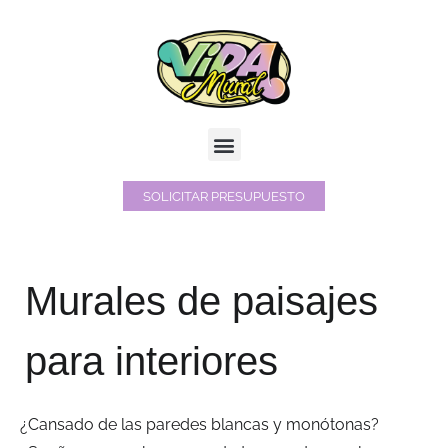
Ir
al
contenido
Menú
SOLICITAR PRESUPUESTO
Murales de paisajes
para interiores
¿Cansado de las paredes blancas y monótonas?