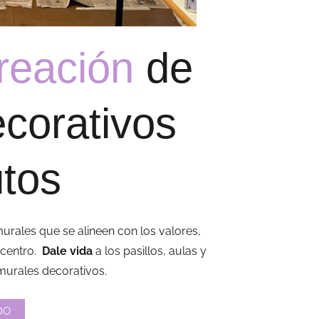
reación
de
corativos
utos
urales que se alineen con los valores,
 centro.
Dale vida
a los pasillos, aulas y
murales decorativos.
DO