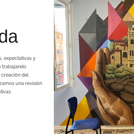
ida
, expectativas y
o trabajando
 creación del
lizamos una revisión
ivas.