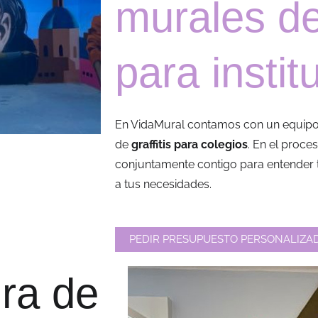
murales d
para instit
En VidaMural contamos con un equipo d
de
graffitis para colegios
. En el proce
conjuntamente contigo para entender tu 
a tus necesidades.
PEDIR PRESUPUESTO PERSONALIZA
ura de