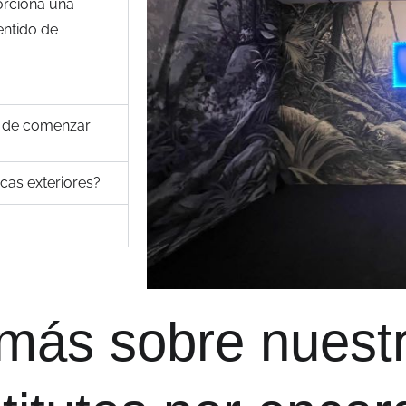
orciona una
entido de
s de comenzar
cas exteriores?
más sobre nuest