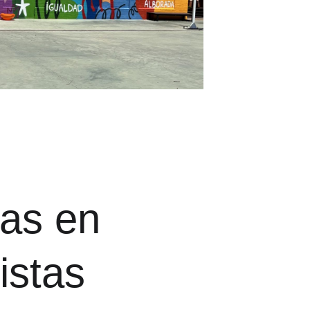
tas en
tistas