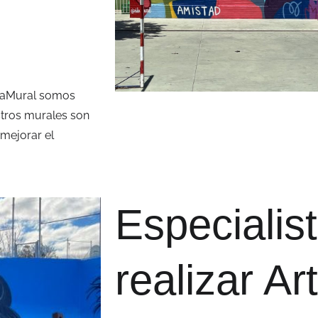
VidaMural somos
stros murales son
mejorar el
Especialis
realizar Ar