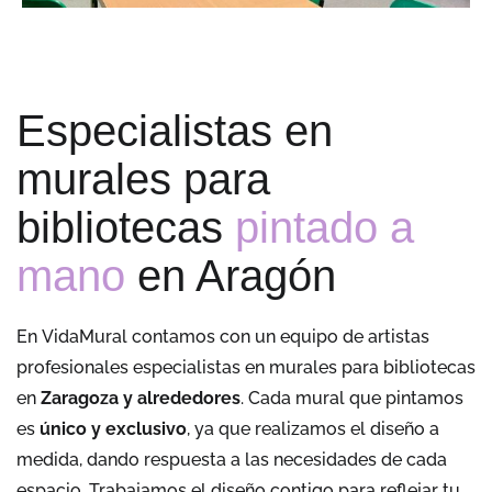
Especialistas en
murales para
bibliotecas
pintado a
mano
en Aragón
En
VidaMural
contamos con un equipo de artistas
profesionales especialistas en murales para bibliotecas
en
Zaragoza y alrededores
. Cada mural que pintamos
es
ú
nico y exclusivo
, ya que realizamos el dise
ñ
o a
medida, dando respuesta a las necesidades de cada
espacio. Trabajamos el dise
ñ
o contigo para reflejar tu