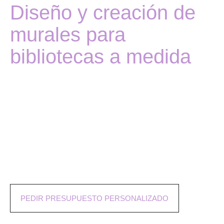
Diseño y creación de
murales para
bibliotecas a medida
Somos especialistas en crear y diseñar murales
personalizados y a medida, capturando la magia de la
lectura y las historias que la rodean. El diseño se
ajusta a las necesidades reales de tu biblioteca,
trabajamos contigo para entender tu visión, tu idea y
el mensaje que quieres transmitir con la creación.
PEDIR PRESUPUESTO PERSONALIZADO