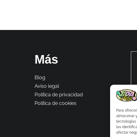
Más
Blog
Aviso legal
Política de privacidad
Política de cookies
Para ofrecer
almacenar y/
tecnologías
las identifi
afectar nega